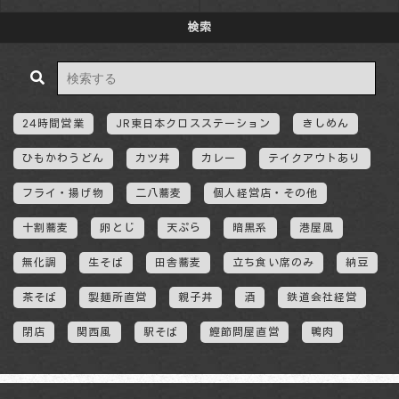
検索
24時間営業
JR東日本クロスステーション
きしめん
ひもかわうどん
カツ丼
カレー
テイクアウトあり
フライ・揚げ物
二八蕎麦
個人経営店・その他
十割蕎麦
卵とじ
天ぷら
暗黒系
港屋風
無化調
生そば
田舎蕎麦
立ち食い席のみ
納豆
茶そば
製麺所直営
親子丼
酒
鉄道会社経営
閉店
関西風
駅そば
鰹節問屋直営
鴨肉