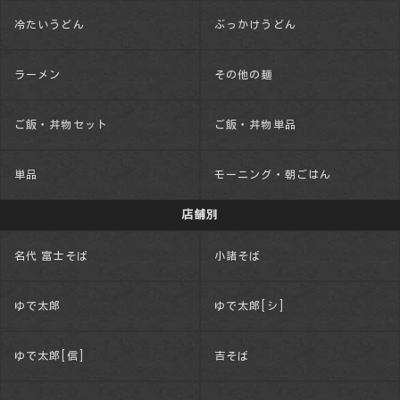
冷たいうどん
ぶっかけうどん
ラーメン
その他の麺
ご飯・丼物セット
ご飯・丼物単品
単品
モーニング・朝ごはん
店舗別
名代 富士そば
小諸そば
ゆで太郎
ゆで太郎[シ]
ゆで太郎[信]
吉そば