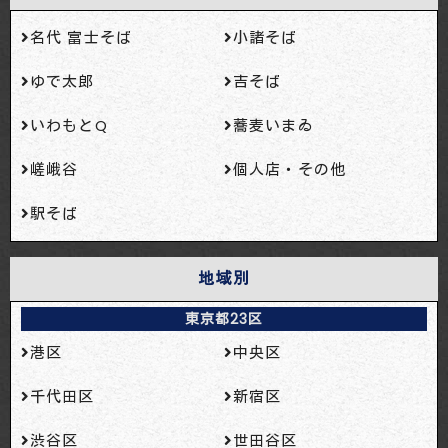
名代 富士そば
小諸そば
ゆで太郎
吉そば
いわもとQ
蕎麦いまゐ
嵯峨谷
個人店・その他
駅そば
地域別
東京都23区
港区
中央区
千代田区
新宿区
渋谷区
世田谷区