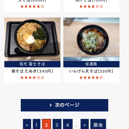
天そば(620円)
肉汁そば(700円)
★★★★★☆
★★★★☆☆
名代 富士そば
信濃路
朝そば たぬき(340円)
いんげん天そば(330円)
★★★★☆☆
★★★★★☆
次のページ
«
1
3
4
..
»
最後
2