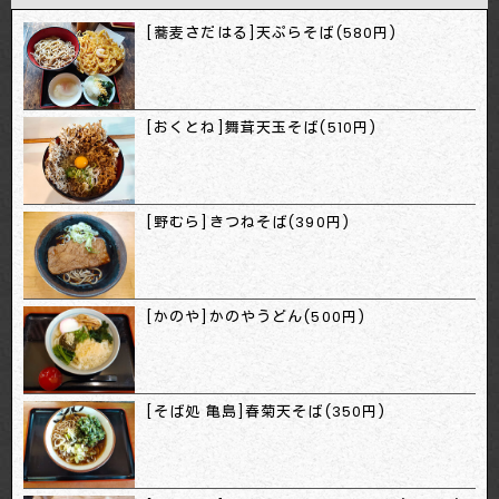
[蕎麦さだはる]天ぷらそば(580円)
[おくとね]舞茸天玉そば(510円)
[野むら]きつねそば(390円)
[かのや]かのやうどん(500円)
[そば処 亀島]春菊天そば(350円)