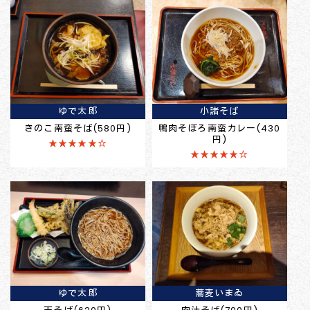
ゆで太郎
小諸そば
きのこ南蛮そば(580円)
鴨肉そぼろ南蛮カレー(430
円)
★★★★★☆
★★★★★☆
ゆで太郎
蕎麦いまゐ