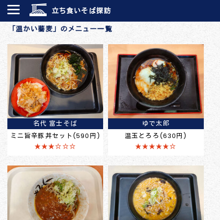
立ち食いそば探訪
「温かい蕎麦」のメニュー一覧
名代 富士そば
ゆで太郎
ミニ旨辛豚丼セット(590円)
温玉とろろ(630円)
★★★☆☆☆
★★★★★☆