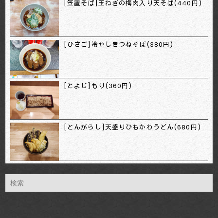
[笠置そば]玉ねぎの梅肉入り天そば(440円)
[ひさご]冷やしきつねそば(380円)
[とよじ]もり(360円)
[とんがらし]天盛りひもかわうどん(680円)