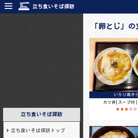
立ち食いそば探訪
「卵とじ」の
いろり庵き
・
カツ丼[スープ付](
★★★☆☆
立ち食いそば探訪
立ち食いそば探訪トップ