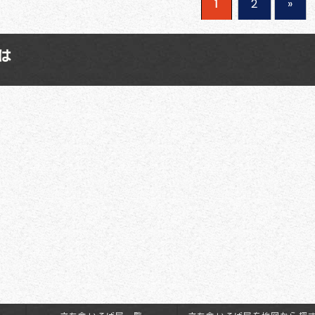
2
»
1
は