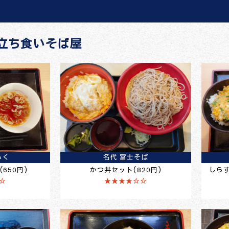
立ち食いそば屋
らく
名代 富士そば
650円)
かつ丼セット(820円)
しら
☆
★★★★☆☆