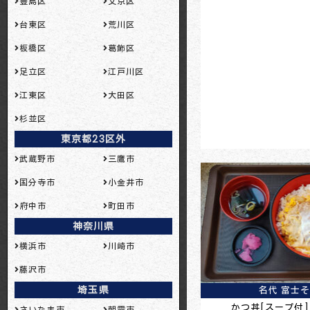
豊島区
文京区
台東区
荒川区
板橋区
葛飾区
足立区
江戸川区
江東区
大田区
杉並区
東京都23区外
武蔵野市
三鷹市
国分寺市
小金井市
府中市
町田市
神奈川県
横浜市
川崎市
藤沢市
埼玉県
名代 富士
かつ丼[スープ付](
さいたま市
朝霞市