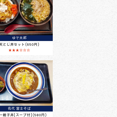
ゆで太郎
天とじ丼セット(650円)
★★★☆☆☆
名代 富士そば
ー親子丼[スープ付](580円)