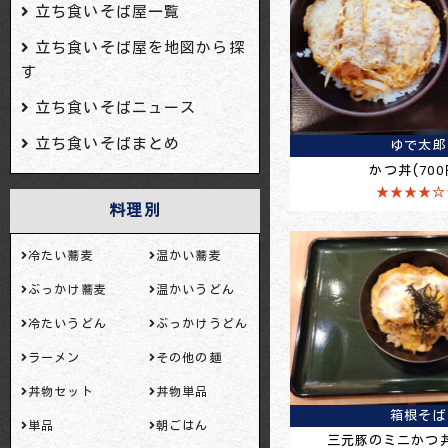
立ち食いそば屋一覧
立ち食いそば屋を地図から探
す
立ち食いそばニュース
立ち食いそばまとめ
ゆで太郎
かつ丼(700
★★★★☆
料理別
冷たい蕎麦
温かい蕎麦
ぶっかけ蕎麦
温かいうどん
冷たいうどん
ぶっかけうどん
ラーメン
その他の麺
丼物セット
丼物単品
箱根そば
単品
朝ごはん
三元豚のミニかつ丼