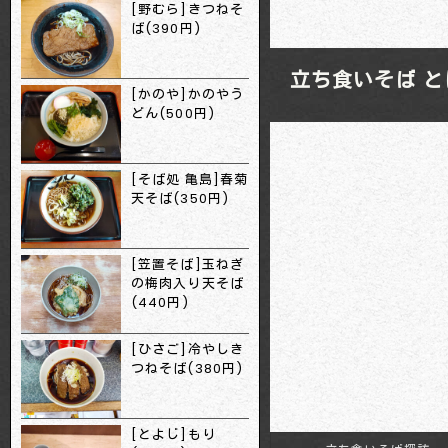
[野むら]きつねそ
ば(390円)
立ち食いそば と
[かのや]かのやう
どん(500円)
[そば処 亀島]春菊
天そば(350円)
[笠置そば]玉ねぎ
の梅肉入り天そば
(440円)
[ひさご]冷やしき
つねそば(380円)
[とよじ]もり