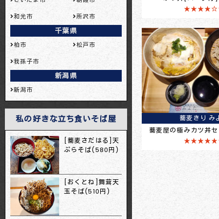
★★★★☆
和光市
所沢市
千葉県
柏市
松戸市
我孫子市
新潟県
新潟市
私の好きな立ち食いそば屋
蕎麦きり み
蕎麦屋の極みカツ丼セッ
[蕎麦さだはる]天
★★★★★
ぷらそば(580円)
[おくとね]舞茸天
玉そば(510円)