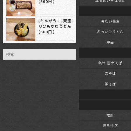
立ち食いそば探訪
(360円)
[とんがらし]天盛
冷たい蕎麦
りひもかわうどん
(680円)
ぶっかけうどん
単品
名代 富士そば
吉そば
駅そば
港区
世田谷区