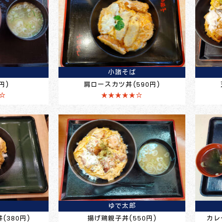
小諸そば
円)
肩ロースカツ丼(590円)
☆
★★★★★☆
ゆで太郎
(380円)
揚げ鶏親子丼(550円)
カレ