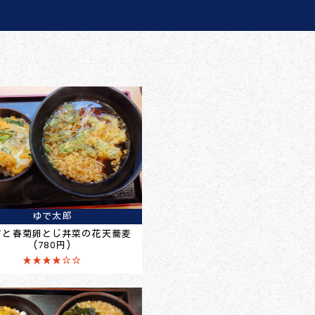
ゆで太郎
すと春菊卵とじ丼菜の花天蕎麦
(780円)
★★★★☆☆