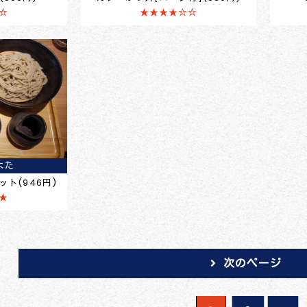
☆
★★★★☆☆
よた
ト(946円)
★
次のページ