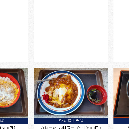
そば
名代 富士そば
500円)
カレーかつ丼[スープ付](580円)