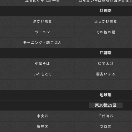
立ち食いそば屋一覧
立ち食いそば屋を地図から探
料理別
温かい蕎麦
ぶっかけ蕎麦
ラーメン
その他の麺
モーニング・朝ごはん
店舗別
小諸そば
ゆで太郎
いわもとQ
蕎麦いまゐ
地域別
東京都23区
中央区
千代田区
豊島区
文京区