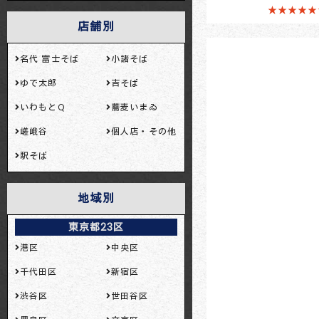
★★★★★
店舗別
名代 富士そば
小諸そば
ゆで太郎
吉そば
いわもとQ
蕎麦いまゐ
嵯峨谷
個人店・その他
駅そば
地域別
東京都23区
港区
中央区
千代田区
新宿区
渋谷区
世田谷区