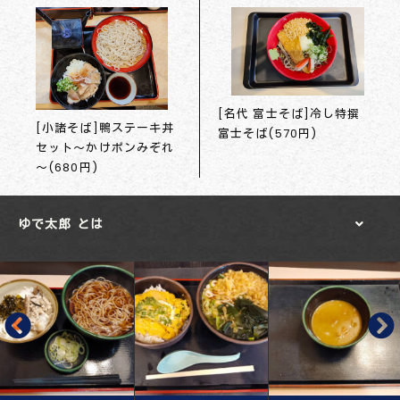
[名代 富士そば]冷し特撰
[小諸そば]鴨ステーキ丼
富士そば(570円)
セット～かけポンみぞれ
～(680円)
ゆで太郎 とは