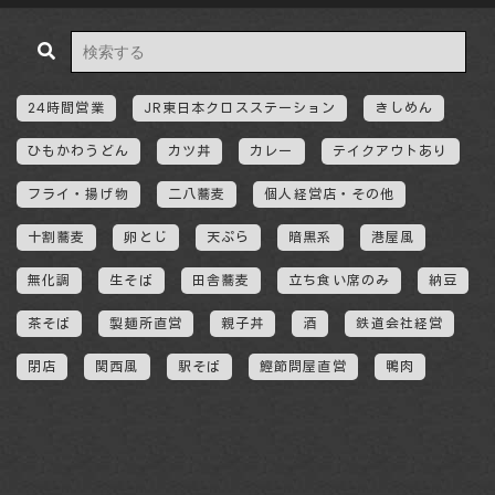
24時間営業
JR東日本クロスステーション
きしめん
ひもかわうどん
カツ丼
カレー
テイクアウトあり
フライ・揚げ物
二八蕎麦
個人経営店・その他
十割蕎麦
卵とじ
天ぷら
暗黒系
港屋風
無化調
生そば
田舎蕎麦
立ち食い席のみ
納豆
茶そば
製麺所直営
親子丼
酒
鉄道会社経営
閉店
関西風
駅そば
鰹節問屋直営
鴨肉