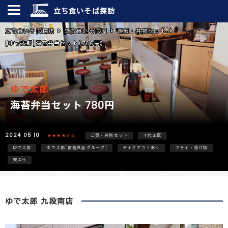
立ち食いそば探訪
立ち食いそば探訪
立ち食いそば屋
ご飯・丼物セット
[ゆで太郎]海苔弁当セット(780円)
ゆで太郎
海苔弁当セット 780円
2024 05 10
★★★★☆☆
ご飯・丼物セット
千代田区
ゆで太郎
ゆで太郎[信越食品グループ]
テイクアウトあり
フライ・揚げ物
天ぷら
ゆで太郎 九段南店