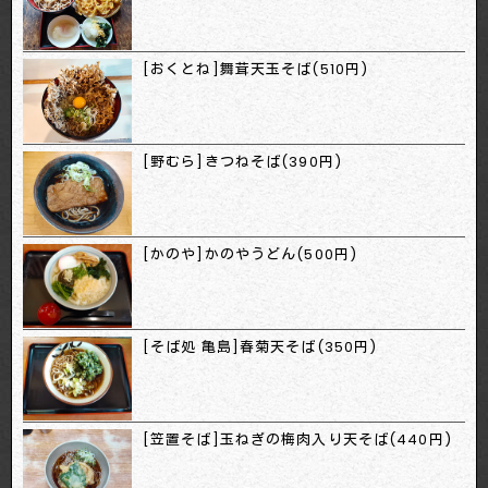
[おくとね]舞茸天玉そば(510円)
[野むら]きつねそば(390円)
[かのや]かのやうどん(500円)
[そば処 亀島]春菊天そば(350円)
[笠置そば]玉ねぎの梅肉入り天そば(440円)