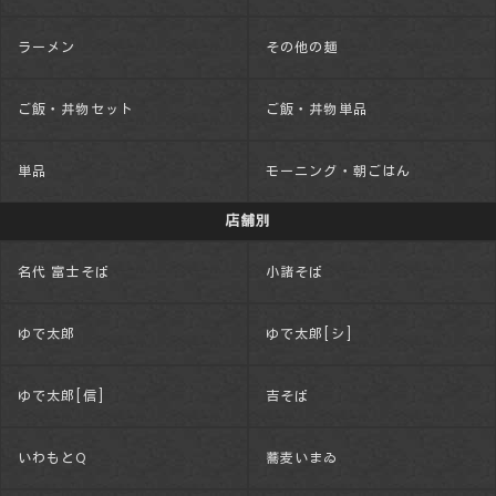
ラーメン
その他の麺
ご飯・丼物セット
ご飯・丼物単品
単品
モーニング・朝ごはん
店舗別
名代 富士そば
小諸そば
ゆで太郎
ゆで太郎[シ]
ゆで太郎[信]
吉そば
いわもとQ
蕎麦いまゐ