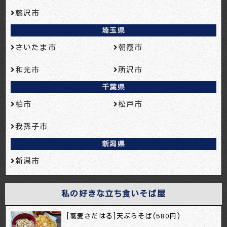
藤沢市
埼玉県
さいたま市
朝霞市
和光市
所沢市
千葉県
柏市
松戸市
我孫子市
新潟県
新潟市
私の好きな立ち食いそば屋
[蕎麦さだはる]天ぷらそば(580円)