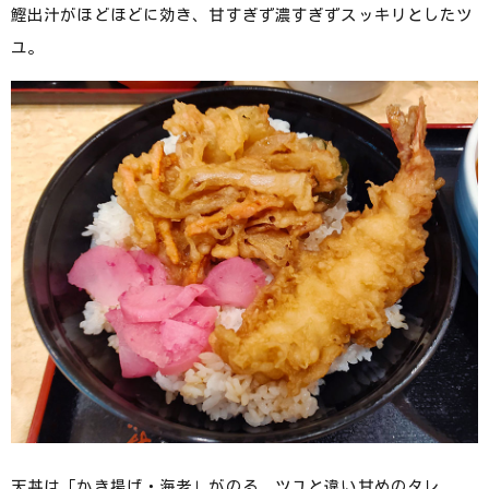
鰹出汁がほどほどに効き、甘すぎず濃すぎずスッキリとしたツ
ユ。
天丼は「かき揚げ・海老」がのる。ツユと違い甘めのタレ。