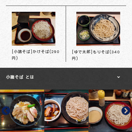
[小諸そば]かけそば(290
[ゆで太郎]もりそば(340
円)
円)
小諸そば とは