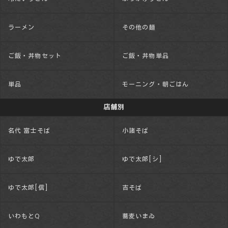
ラーメン
その他の麺
ご飯・丼物セット
ご飯・丼物単品
単品
モーニング・朝ごはん
店舗別
名代 富士そば
小諸そば
ゆで太郎
ゆで太郎[シ]
ゆで太郎[信]
吉そば
いわもとQ
蕎麦いまゐ