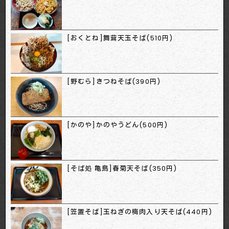
[おくとね]舞茸天玉そば(510円)
[野むら]きつねそば(390円)
[かのや]かのやうどん(500円)
[そば処 亀島]春菊天そば(350円)
[笠置そば]玉ねぎの梅肉入り天そば(440円)