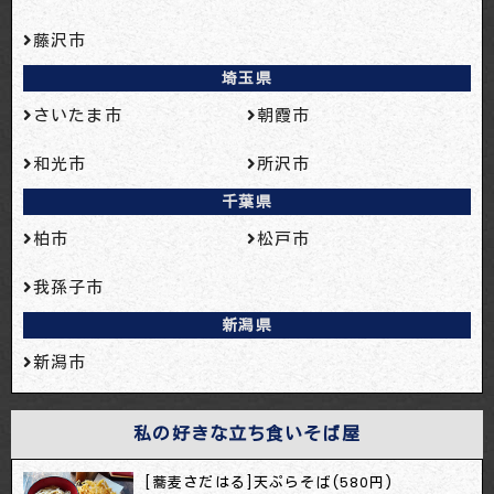
藤沢市
埼玉県
さいたま市
朝霞市
和光市
所沢市
千葉県
柏市
松戸市
我孫子市
新潟県
新潟市
私の好きな立ち食いそば屋
[蕎麦さだはる]天ぷらそば(580円)