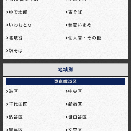
ゆで太郎
吉そば
いわもとQ
蕎麦いまゐ
嵯峨谷
個人店・その他
駅そば
地域別
東京都23区
港区
中央区
千代田区
新宿区
渋谷区
世田谷区
豊島区
文京区