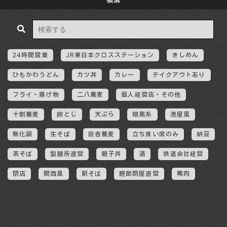
検索
24時間営業
JR東日本クロスステーション
きしめん
ひもかわうどん
カツ丼
カレー
テイクアウトあり
フライ・揚げ物
二八蕎麦
個人経営店・その他
十割蕎麦
卵とじ
天ぷら
暗黒系
港屋風
無化調
生そば
田舎蕎麦
立ち食い席のみ
納豆
茶そば
製麺所直営
親子丼
酒
鉄道会社経営
閉店
関西風
駅そば
鰹節問屋直営
鴨肉