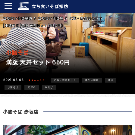
立ち食いそば探訪
立ち食いそば探訪
立ち食いそば屋
ご飯・丼物セット
[小諸そば]満腹 天丼セット(650円)
小諸そば
満腹 天丼セット 650円
2021 05 06
★★★☆☆☆
ご飯・丼物セット
温かい蕎麦
港区
小諸そば
天ぷら
生そば
小諸そば 赤坂店