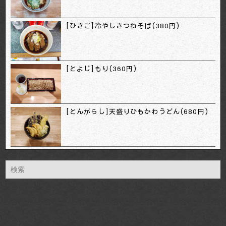
[ひさご]冷やしきつねそば(380円)
[とよじ]もり(360円)
[とんがらし]天盛りひもかわうどん(680円)