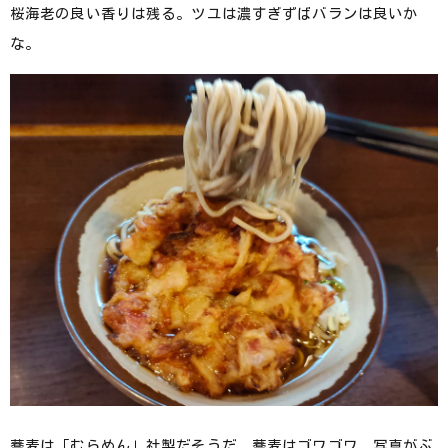
桜海老の良い香りは残る。ツユは濃すぎずばバランは良いか
な。
蕎麦は「むらめん」社製だそうだ。蕎麦はゴワゴワ。写真がぶ