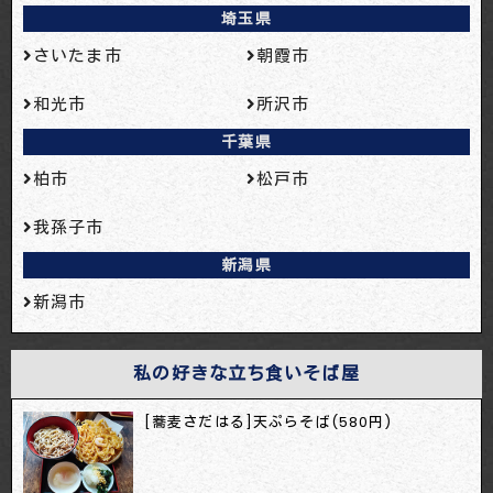
埼玉県
さいたま市
朝霞市
和光市
所沢市
千葉県
柏市
松戸市
我孫子市
新潟県
新潟市
私の好きな立ち食いそば屋
[蕎麦さだはる]天ぷらそば(580円)