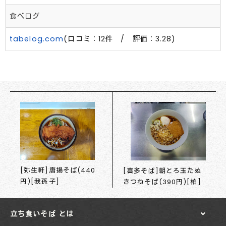
食べログ
tabelog.com
(口コミ：12件 / 評価：3.28)
[弥生軒]唐揚そば(440
[喜多そば]朝とろ玉たぬ
円)[我孫子]
きつねそば(390円)[柏]
立ち食いそば とは