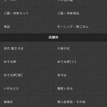
ご飯・丼物セット
ご飯・丼物単品
単品
モーニング・朝ごはん
店舗別
名代 富士そば
小諸そば
ゆで太郎
ゆで太郎[シ]
ゆで太郎[信]
吉そば
いわもとQ
蕎麦いまゐ
嵯峨谷
個人経営店・その他