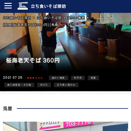
立ち食いそば探訪
立ち食いそば探訪
立ち食いそば屋
温かい蕎麦
[兎屋]桜海老天そば(360円)[馬橋]
兎屋
桜海老天そば 360円
2021 07 25
★★★☆☆☆
温かい蕎麦
松戸市
兎屋
個人経営店・その他
天ぷら
立ち食い席のみ
兎屋