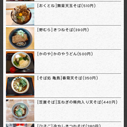
[おくとね]舞茸天玉そば(510円)
[野むら]きつねそば(390円)
[かのや]かのやうどん(500円)
[そば処 亀島]春菊天そば(350円)
[笠置そば]玉ねぎの梅肉入り天そば(440円)
[ひさご]冷やしきつねそば(380円)