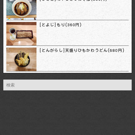
[とよじ]もり(360円)
[とんがらし]天盛りひもかわうどん(680円)