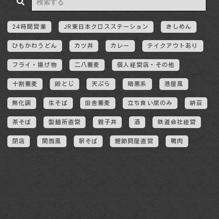
24時間営業
JR東日本クロスステーション
きしめん
ひもかわうどん
カツ丼
カレー
テイクアウトあり
フライ・揚げ物
二八蕎麦
個人経営店・その他
十割蕎麦
卵とじ
天ぷら
暗黒系
港屋風
無化調
生そば
田舎蕎麦
立ち食い席のみ
納豆
茶そば
製麺所直営
親子丼
酒
鉄道会社経営
閉店
関西風
駅そば
鰹節問屋直営
鴨肉