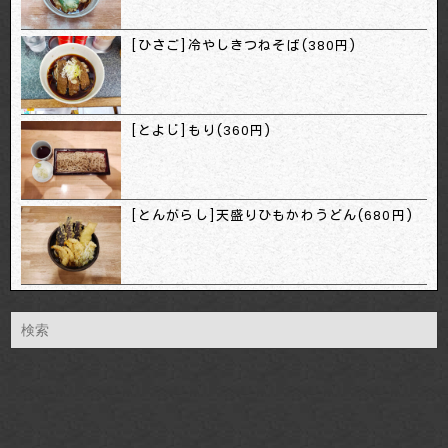
[ひさご]冷やしきつねそば(380円)
[とよじ]もり(360円)
[とんがらし]天盛りひもかわうどん(680円)