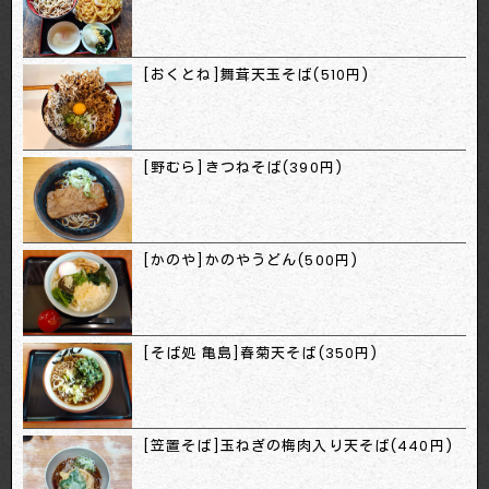
[おくとね]舞茸天玉そば(510円)
[野むら]きつねそば(390円)
[かのや]かのやうどん(500円)
[そば処 亀島]春菊天そば(350円)
[笠置そば]玉ねぎの梅肉入り天そば(440円)