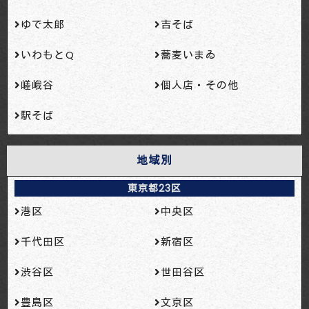
ゆで太郎
吉そば
いわもとQ
蕎麦いまゐ
嵯峨谷
個人店・その他
駅そば
地域別
東京都23区
港区
中央区
千代田区
新宿区
渋谷区
世田谷区
豊島区
文京区