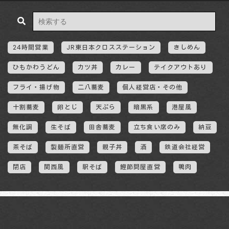
24時間営業
JR東日本クロスステーション
きしめん
ひもかわうどん
カツ丼
カレー
テイクアウトあり
フライ・揚げ物
二八蕎麦
個人経営店・その他
十割蕎麦
卵とじ
天ぷら
暗黒系
港屋風
無化調
生そば
田舎蕎麦
立ち食い席のみ
納豆
茶そば
製麺所直営
親子丼
酒
鉄道会社経営
閉店
関西風
駅そば
鰹節問屋直営
鴨肉