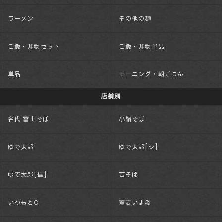
ラーメン
その他の麺
ご飯・丼物セット
ご飯・丼物単品
単品
モーニング・朝ごはん
店舗別
名代 富士そば
小諸そば
ゆで太郎
ゆで太郎[シ]
ゆで太郎[信]
吉そば
いわもとQ
蕎麦いまゐ