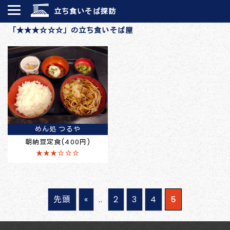
立ち食いそば探訪
「★★★☆☆☆」の立ち食いそば屋
めん処 つるや
朝納豆定食(400円)
★★★☆☆☆
先頭
«
..
2
3
4
5