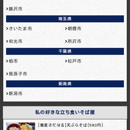
藤沢市
埼玉県
さいたま市
朝霞市
和光市
所沢市
千葉県
柏市
松戸市
我孫子市
新潟県
新潟市
私の好きな立ち食いそば屋
[蕎麦さだはる]天ぷらそば(580円)